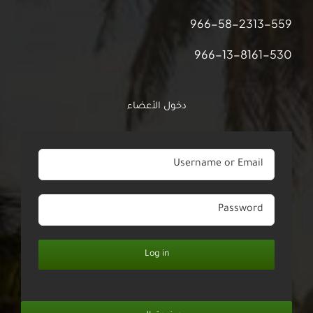
966-58-2313-559
966-13-8161-530
دخول الأعضاء
Log in