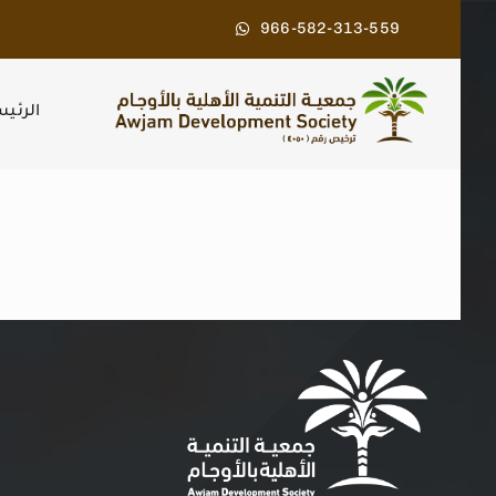
Ski
966-582-313-559
t
conten
الرئي