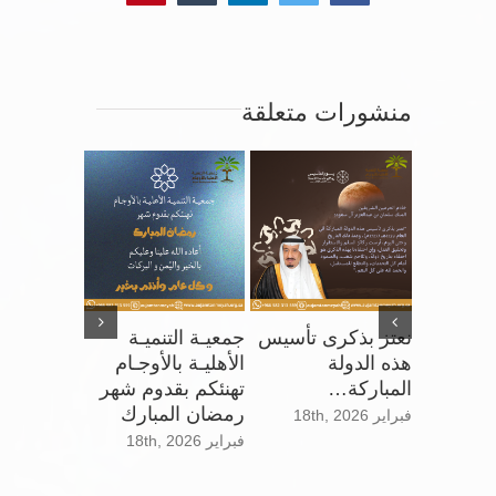
منشورات متعلقة
نعتز بذكرى تأسيس
جمعيـة التنميـة
تغطيـة قـنـ
هذه الدولة
الأهليـة بالأوجـام
الإخبـاريـة
المباركة…
تهنئكم بقدوم شهر
الاحتفاء بـ 
ني
رمضان المبارك
فبراير 18th, 2026
الوطني الـ 5
السعودي 95، عزّنا
فبراير 18th, 2026
سبتمبر 26th, 2025