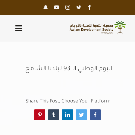
Ski
t
conten
Toggle
igation
الرئيسية
عن الجمعية
اليوم الوطني الـ 93 لبلدنا الشامخ
الحوكمة
برامجنا
Share This Post, Choose Your Platform!
Pinterest
Tumblr
LinkedIn
Twitter
Facebook
المعرض
المركز الإعلامي