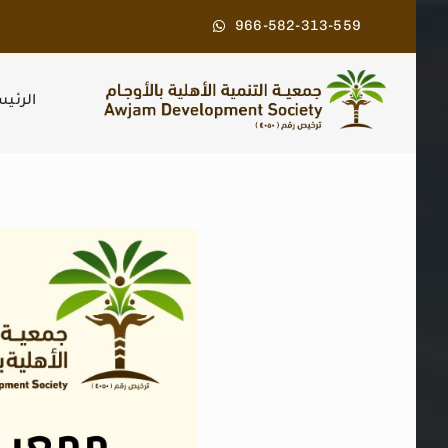
Ski
966-582-313-559
t
conten
الرئي
مشاهدة
صورة
أكبر