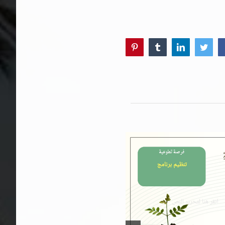
Pinterest
Tumblr
LinkedIn
Twitter
Faceboo