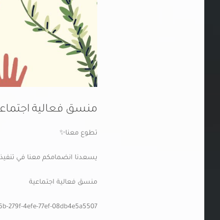
منسق فعالية اجتماعية
تطوع معنا✨
يسعدنا انضمامكم معنا في تنفيذ 
منسق فعالية اجتماعية
e6b-279f-4efe-77ef-08db4e5a5507