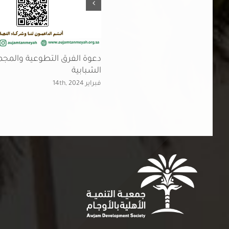
طوعية (تنظيم برنامج صحي ـ
دعوة الفرق التطوعية والمج
 برامج الجمعية الشهرية ـ تنظيم
الشبابية
ج صحي للإناث)
فبراير 14th, 2024