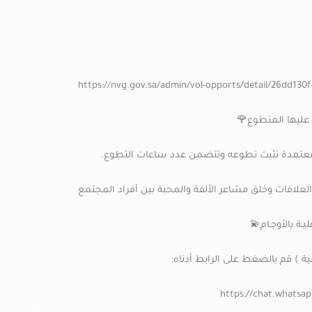
https://nvg.gov.sa/admin/vol-opports/detail/26dd13
عليها المتطوع🌹
تمدة تثبت تطوعه وتتضمن عدد ساعات التطوع.
علاقات وخلق مشاعر الألفة والمحبة بين أفراد المجتمع
يـة بالأوجـام💫
ة ) قم بالضغط على الرابط أدناه:
https://chat.whatsa