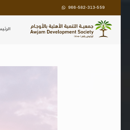
Ski
966-582-313-559
t
conten
الرئي