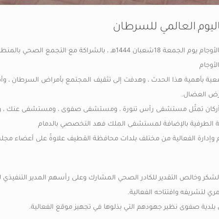
اليوم العالمي للسرطان
✴️ احتفت جمعية التنمية الأهلية بالأوجام يوم الجمعة 18شعبان 1444هـ ، بالشراك
لأوجام
جمعية بأهمية هذا الحدث ، وهدفت إلى تثقيف المجتمع بأمراض السرطان ، وأ
مرض العضال.
ركان تمثّل مستشفى رأس تنورة ، ومستشفى صفوى ، ومستشفى عنك ، والم
الطرفية بالإضافة لمستشفى الملك فهد التخصصي بالدمام
ًا في تنظيم وإدارة الفعالية من مختلف بلدات محافظة القطيف علاوةً على أعضاء مج
الشكر وخالص التقدير للكادر الصحي المشارك وعلى رأسهم المدير التنفيذ
ري لتشريفه وافتتاحه الفعالية.
دية صفوى نظير جهودهم التي بذلوها في تجهيز موقع الفعالية.