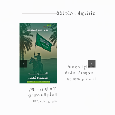
منشورات متعلقة
اجتماع الجمعية
يوم التأس
العمومية العادية
لمملكتنا ال
أغسطس 1st, 2026
فبراير 22nd, 2026
11 مــارس … يوم
العَلَم السعودي
مارس 11th, 2026