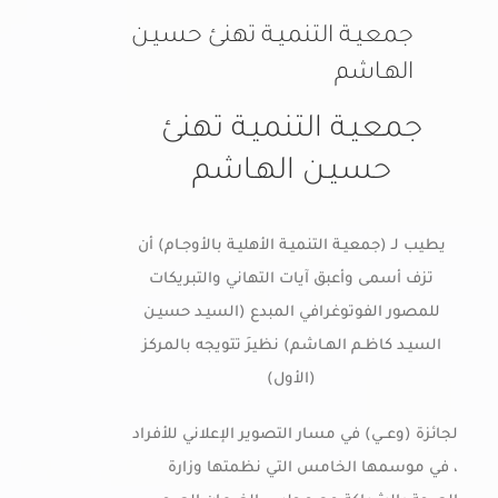
جمعيـة التنميـة تهنئ حسيـن
خدمات الأعضاء
الهـاشم
اتصل بنا
جمعيـة التنميـة تهنئ
حسيـن الهـاشم
يطيب لـ (جمعيـة التنميـة الأهليـة بالأوجـام) أن
تزف أسمى وأعبق آيات التهاني والتبريكات
للمصور الفوتوغرافي المبدع (السيـد حسيـن
السيـد كاظـم الهـاشم) نظيرَ تتويجه بالمركز
(الأول)
لجائزة (وعــي) في مسار التصوير الإعلاني للأفراد
، في موسمها الخامس التي نظمتها وزارة