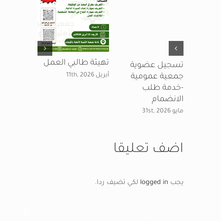
 التنمية
تهيئة طالبي العمل
تنمية الأو
تسجيل عضوية
اجتماع جم
أبريل 11th, 2026
جمعية عمومية
العمومية ا
-خدمة طلب
لعام 2025 م
الانضمام
ديسمبر 1st, 2025
مايو 31st, 2026
اضف تعليقا
يجب
logged in
لكي تضيف ردا.