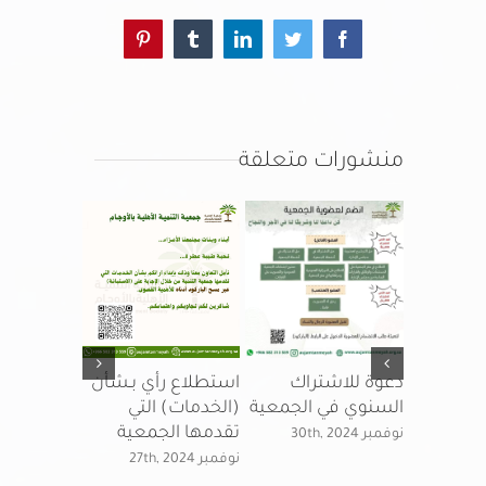
Pinterest
Tumblr
LinkedIn
Twitter
Facebook
منشورات متعلقة
ـارات
دعوة للاشتراك
استطلاع رأي بـشأن
جمعـيـة التن
داع)
السنوي في الجمعية
(الخدمات) التي
الأهلـيـة با
تقدمها الجمعية
نوفمبر 30th, 2024
تطلق فعّال
نوفمبر 27th, 2024
(مـهـارات م