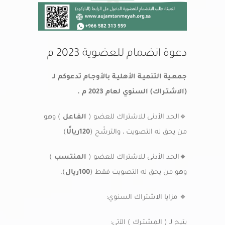
خدمات الأعضاء
دعوة انضمام للعضوية 2023 م
اتصل بنا
جمعـية التنميـة الأهليـة بالأوجـام تدعوكم لـ
(الاشتـراك) السنوي لعام 2023 م .
🔹الحد الأدنى للاشتراك للعضو (
الفـاعل
) وهو
من يحق له التصويت ، والترشّح (
120ريالًا
)
🔸الحد الأدنى للاشتراك للعضو (
المنتـسب
)
وهو من يحق له التصويت فقط (
100ريال
).
🔹 مزايا الاشتراك السنوي:
يتيح لـ ( المشتـرك ) الآتي: