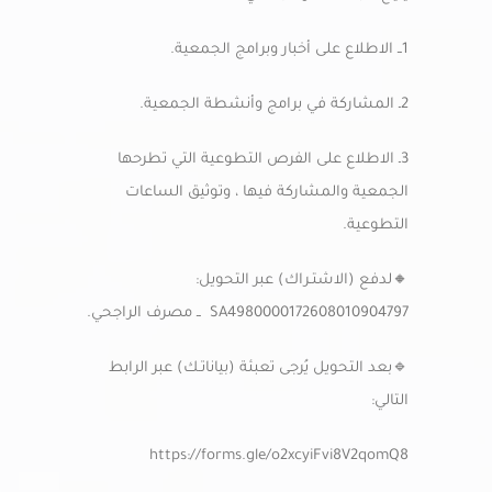
1ــ الاطلاع على أخبار وبرامج الجمعية.
2ـ المشاركة في برامج وأنشطة الجمعية.
3ـ الاطلاع على الفرص التطوعية التي تطرحها
الجمعية والمشاركة فيها ، وتوثيق الساعات
التطوعية.
🔸لدفع (الاشتـراك) عبر التحويل:
SA4980000172608010904797 ــ مصرف الراجحي.
🔹بعد التحويل يُرجى تعبئة (بياناتـك) عبر الرابط
التالي:
https://forms.gle/o2xcyiFvi8V2qomQ8