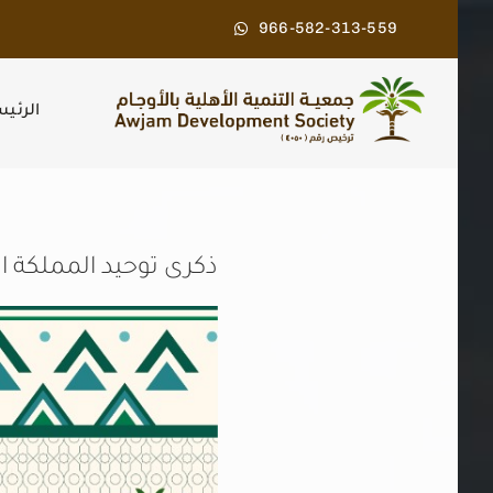
Ski
966-582-313-559
t
conten
الرئي
ذكرى توحيد المملكة الـ 5