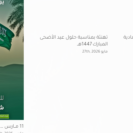
ادية
تهنئة بمناسبة حلول عيد الأضحى
المبارك 1447هــ
مايو 27th, 2026
11 مــارس … يوم العَلَم السعودي