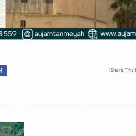
Share This 
k