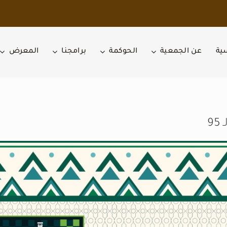
سية
عن الجمعية
الحوكمة
برامجنا
المعرض
9