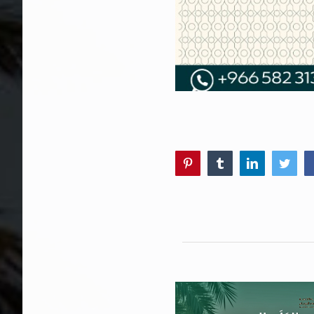
Pinterest
Tumblr
LinkedIn
Twitter
Faceboo